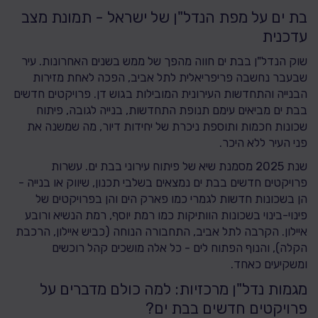
בת ים על מפת הנדל"ן של ישראל - תמונת מצב
עדכנית
שוק הנדל"ן בבת ים חווה מהפך של ממש בשנים האחרונות. עיר
שבעבר נחשבה פריפריאלית לתל אביב, הפכה לאחת מזירות
הבנייה והתחדשות העירונית המובילות בגוש דן. פרויקטים חדשים
בבת ים מביאים עימם תנופת התחדשות, בנייה לגובה, פיתוח
שכונות חכמות ותוספת ניכרת של יחידות דיור, מה שמשנה את
פני העיר ללא היכר.
שנת 2025 מסמנת שיא של פיתוח עירוני בבת ים. עשרות
פרויקטים חדשים בבת ים נמצאים בשלבי תכנון, שיווק או בנייה -
הן בשכונות חדשות לגמרי כמו פארק הים והן בפרויקטים של
פינוי-בינוי בשכונות הוותיקות כמו רמת יוסף, רמת הנשיא ורובע
איילון. הקרבה לתל אביב, התחבורה הנוחה (כביש איילון, הרכבת
הקלה), והנוף הפתוח לים - כל אלה מושכים קהל רוכשים
ומשקיעים כאחד.
מגמות נדל"ן מרכזיות: למה כולם מדברים על
פרויקטים חדשים בבת ים?