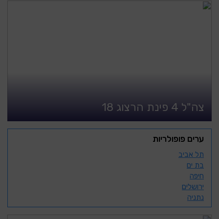
צה"ל 4 פינת הרצוג 18
ערים פופולריות
תל אביב
בת ים
חיפה
ירושלים
נתניה