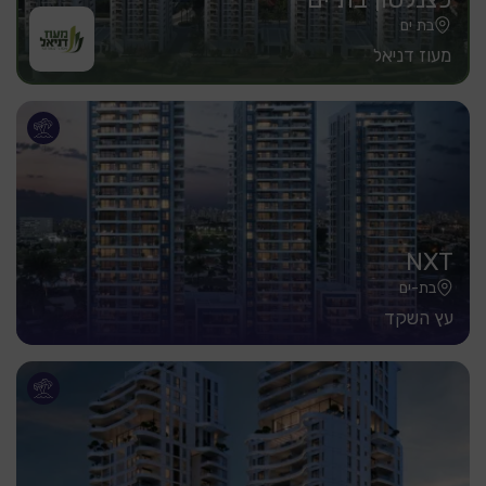
בת ים
מעוז דניאל
NXT
בת-ים
עץ השקד