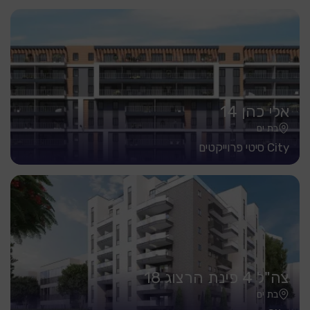
אלי כהן 14
בת ים
City סיטי פרוייקטים
צה"ל 4 פינת הרצוג 18
בת ים