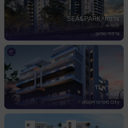
צרפתי SEA&PARK
בת ים
צרפתי שמעון
שפירא 11
בת ים
City סיטי פרוייקטים