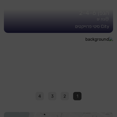
הגפן 2-4-6
בת ים
City סיטי פרוייקטים
4
3
2
1