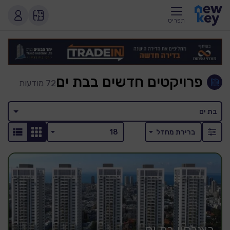
תפריט
פרויקטים חדשים בבת ים
72
מודעות
בת ים
כצנלסון בת ים