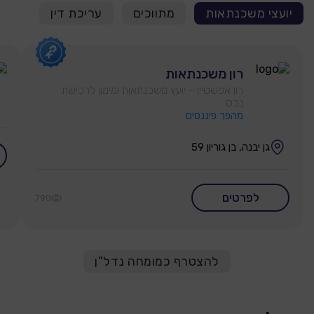
יועצי משכנתאות
מתווכים
עריכת דין
רון משכנתאות
רון אפשטיין - יועץ משכנתאות ומימון לרכישת
נכס
מהפך פיננסים
גן יבנה, בן גוריון 59
לפרטים
790
להצטרף כמומחה נדל"ן