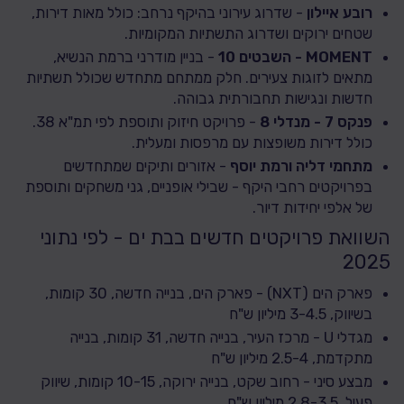
רובע איילון
- שדרוג עירוני בהיקף נרחב: כולל מאות דירות,
שטחים ירוקים ושדרוג התשתיות המקומיות.
MOMENT - השבטים 10
- בניין מודרני ברמת הנשיא,
מתאים לזוגות צעירים. חלק ממתחם מתחדש שכולל תשתיות
חדשות ונגישות תחבורתית גבוהה.
פנקס 7 - מנדלי 8
- פרויקט חיזוק ותוספת לפי תמ"א 38.
כולל דירות משופצות עם מרפסות ומעלית.
מתחמי דליה ורמת יוסף
- אזורים ותיקים שמתחדשים
בפרויקטים רחבי היקף - שבילי אופניים, גני משחקים ותוספת
של אלפי יחידות דיור.
השוואת פרויקטים חדשים בבת ים - לפי נתוני
2025
פארק הים (NXT) - פארק הים, בנייה חדשה, 30 קומות,
בשיווק, 3-4.5 מיליון ש"ח
מגדלי U - מרכז העיר, בנייה חדשה, 31 קומות, בנייה
מתקדמת, 2.5-4 מיליון ש"ח
מבצע סיני - רחוב שקט, בנייה ירוקה, 10-15 קומות, שיווק
פעיל, 2.8-3.5 מיליון ש"ח