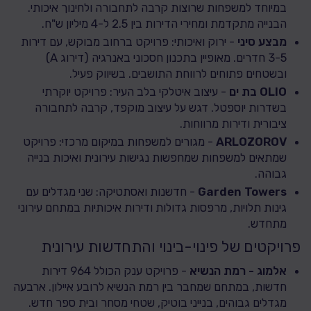
במיוחד למשפחות שרוצות קרבה לתחבורה ולחינוך איכותי.
הבנייה מתקדמת ומחירי הדירות בין 2.5 ל-4 מיליון ש"ח.
מבצע סיני
- ירוק ואיכותי: פרויקט ברחוב מבוקש, עם דירות
3-5 חדרים. מאופיין בתכנון חסכוני באנרגיה (דירוג A)
ובשטחים פתוחים לרווחת התושבים. בשיווק פעיל.
OLIO בת ים
- עיצוב איטלקי בלב העיר: פרויקט יוקרתי
בשדרות יוספטל. דגש על עיצוב מוקפד, קרבה לתחבורה
ציבורית ודירות מרווחות.
ARLOZOROV
- מגורים למשפחות במיקום מרכזי: פרויקט
שמתאים למשפחות שמחפשות נגישות עירונית ואיכות בנייה
גבוהה.
Garden Towers
- חדשנות ואסתטיקה: שני מגדלים עם
גינות תלויות, מרפסות גדולות ודירות איכותיות במתחם עירוני
מתחדש.
פרויקטים של פינוי-בינוי והתחדשות עירונית
אלמוג - רמת הנשיא
- פרויקט ענק הכולל 964 דירות
חדשות, במתחם שמחבר בין רמת הנשיא לרובע איילון. ארבעה
מגדלים גבוהים, בנייני בוטיק, שטחי מסחר ובית ספר חדש.