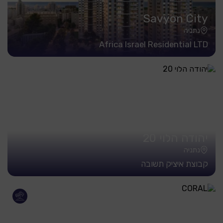
Savyon City
נתניה
Africa Israel Residential LTD
יהודה הלוי 20
נתניה
קבוצת איציק תשובה