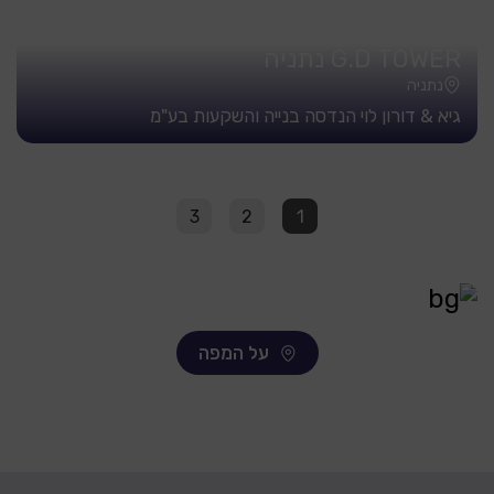
G.D TOWER נתניה
נתניה
גיא & דורון לוי הנדסה בנייה והשקעות בע"מ
3
2
1
על המפה