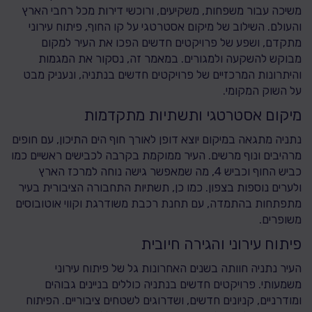
משיכה עבור משפחות, משקיעים, ורוכשי דירות מכל רחבי הארץ
והעולם. השילוב של מיקום אסטרטגי על קו החוף, פיתוח עירוני
מתקדם, ושפע של פרויקטים חדשים הפכו את העיר למקום
מבוקש להשקעה ולמגורים. במאמר זה, נסקור את המגמות
והיתרונות המרכזיים של פרויקטים חדשים בנתניה, ונעניק מבט
על השוק המקומי.
מיקום אסטרטגי ותשתיות מתקדמות
נתניה מתגאה במיקום יוצא דופן לאורך חוף הים התיכון, עם חופים
מרהיבים ונוף מרשים. העיר ממוקמת בקרבה לכבישים ראשיים כמו
כביש החוף וכביש 4, מה שמאפשר גישה נוחה למרכז הארץ
ולערים נוספות בצפון. כמו כן, תשתיות התחבורה הציבורית בעיר
מתפתחות בהתמדה, עם תחנת רכבת משודרגת וקווי אוטובוסים
משופרים.
פיתוח עירוני והגירה חיובית
העיר נתניה חוותה בשנים האחרונות גל של פיתוח עירוני
משמעותי. פרויקטים חדשים בנתניה כוללים בניינים גבוהים
ומודרניים, קניונים חדשים, ושדרוגים לשטחים ציבוריים. הפיתוח