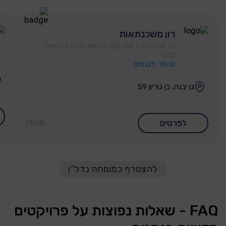
רון משכנתאות
רון אפשטיין - יועץ משכנתאות ומימון לרכישת
נכס
מהפך פיננסים
גן יבנה, בן גוריון 59
לפרטים
790
להצטרף כמומחה נדל"ן
FAQ - שאלות נפוצות על פרויקטים