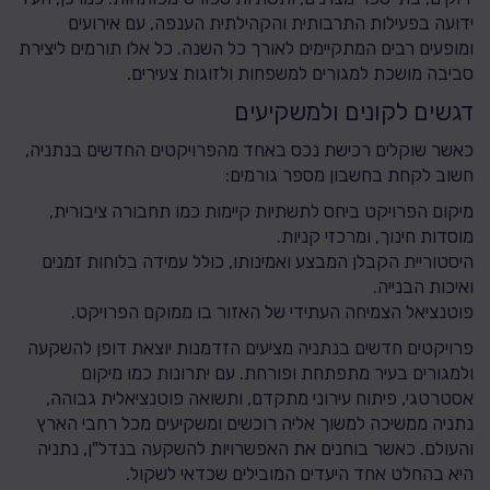
ידועה בפעילות התרבותית והקהילתית הענפה, עם אירועים
ומופעים רבים המתקיימים לאורך כל השנה. כל אלו תורמים ליצירת
סביבה מושכת למגורים למשפחות ולזוגות צעירים.
דגשים לקונים ולמשקיעים
כאשר שוקלים רכישת נכס באחד מהפרויקטים החדשים בנתניה,
חשוב לקחת בחשבון מספר גורמים:
מיקום הפרויקט ביחס לתשתיות קיימות כמו תחבורה ציבורית,
מוסדות חינוך, ומרכזי קניות.
היסטוריית הקבלן המבצע ואמינותו, כולל עמידה בלוחות זמנים
ואיכות הבנייה.
פוטנציאל הצמיחה העתידי של האזור בו ממוקם הפרויקט.
פרויקטים חדשים בנתניה מציעים הזדמנות יוצאת דופן להשקעה
ולמגורים בעיר מתפתחת ופורחת. עם יתרונות כמו מיקום
אסטרטגי, פיתוח עירוני מתקדם, ותשואה פוטנציאלית גבוהה,
נתניה ממשיכה למשוך אליה רוכשים ומשקיעים מכל רחבי הארץ
והעולם. כאשר בוחנים את האפשרויות להשקעה בנדל"ן, נתניה
היא בהחלט אחד היעדים המובילים שכדאי לשקול.