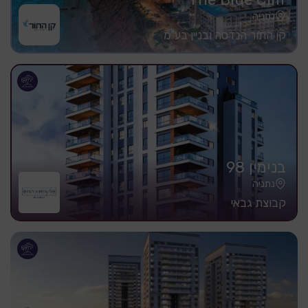
נתניה
קן התור הנדסה ובניין בע"מ
בנימין 98
נתניה
קבוצת גבאי