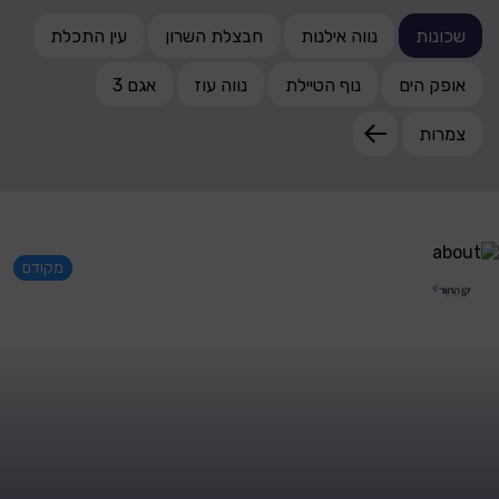
שכונות
נווה אילנות
חבצלת השרון
עין התכלת
אופק הים
נוף הטיילת
נווה עוז
אגם 3
צמרות
מקודם