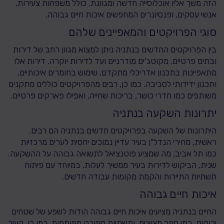
הזה משך אליו אוכלוסייה חדשה ומגוונת, כולל משפחות צעירות,
אנשי עסקים, ופנסיונרים המחפשים איכות חיים גבוהה.
סוגי הפרויקטים והמאפיינים שלהם
בין הפרויקטים החדשים בנתניה ניתן למצוא מגוון רחב של דירות
ובתים פרטיים, מקוטג'ים מודרניים ועד לדירות יוקרה. דירות אלו
מתאפיינות בתכנון אדריכלי מתקדם, שימוש בחומרים איכותיים,
ותכנון ידידותי לסביבה. כמו כן, רבים מהפרויקטים כוללים מתקנים
משותפים כמו חדרי כושר, בריכות שחייה, ואפילו פארקים פרטיים.
יתרונות השקעה בנתניה
היתרונות של השקעה בפרויקטים חדשים בנתניה הם רבים.
ראשית, מחירי הנדל"ן בעיר עדיין נמוכים יחסית לערים מרכזיות
כמו תל אביב, מה שמציע פוטנציאל לתשואה גבוהה על ההשקעה.
שנית, הביקוש לדירות בעיר ממשיך לעלות, במיוחד עם פיתוח
תשתיות התיירות והקמת מקומות עבודה חדשים.
איכות חיים גבוהה
החיים בנתניה מציעים איכות חיים גבוהה הודות לשפע של שטחים
ירוקים, בתי ספר מצוינים, ותשתיות ספורט מפותחות. כמו כן, העיר