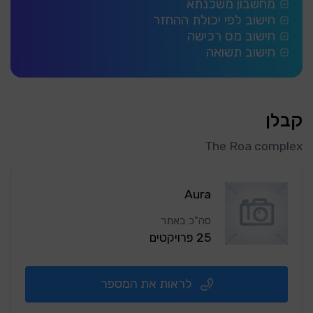
מחשבון משכנתא
חישוב לפי יכולת ההחזר
חישוב מס רכישה
חישוב תשואה
קבלן
The Roa complex
Aura
סה"כ באתר
25 פרויקטים
לראות את המספר