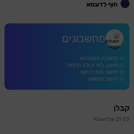
חוף לדוגמא
מחשבונים
מחשבון משכנתא
חישוב לפי יכולת ההחזר
חישוב מס רכישה
חישוב תשואה
קבלן
Yoseftal 21-23