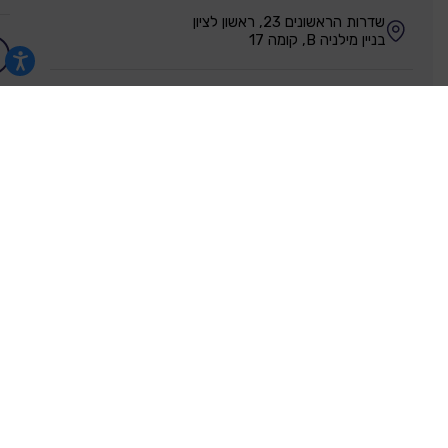
שדרות הראשונים 23, ראשון לציון
בניין מילניה B, קומה 17
לפרטים
1312
להצטרף כמומחה נדל"ן
המלצות
עוד City סיטי פרוייקטים
אחרים רואים
שנצפו