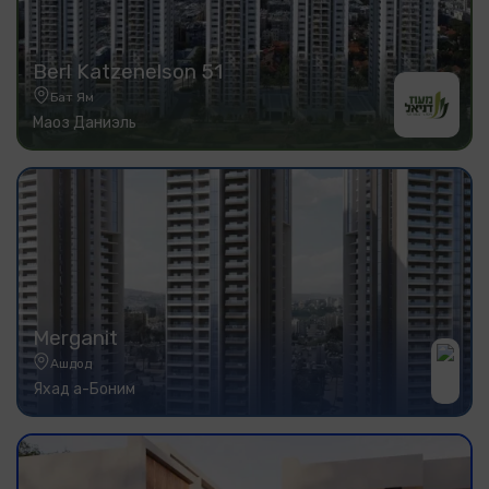
Berl Katzenelson 51
Бат Ям
Маоз Даниэль
Merganit
Ашдод
Яхад а-Боним