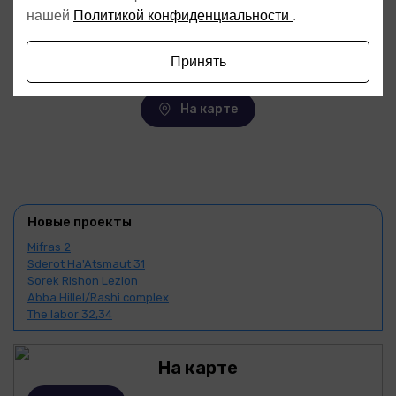
1
2
3
4
...
69
70
нашей
Политикой конфиденциальности
.
Принять
На карте
Новые проекты
Mifras 2
Sderot Ha'Atsmaut 31
Sorek Rishon Lezion
Abba Hillel/Rashi complex
The labor 32,34
На карте