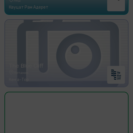
Лод
Квуцат Рам Адерет
The Blue Cliff
Нетания
Кен а-Тор