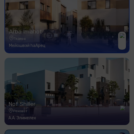
Arba Imahot
Гедера
Мейошвэй hаАрец
Nof Shiller
Реховот
А.А. Элимелех