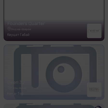
Founders Quarter
Ход ха-Шарон
Квуцат Габай
Beeri 32
Тель-Авив
Кен а-Тор