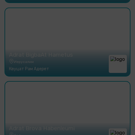
Adrat BigbaAt Hametus
Иерусалим
Квуцат Рам Адерет
Adrat Brova Habenleumi