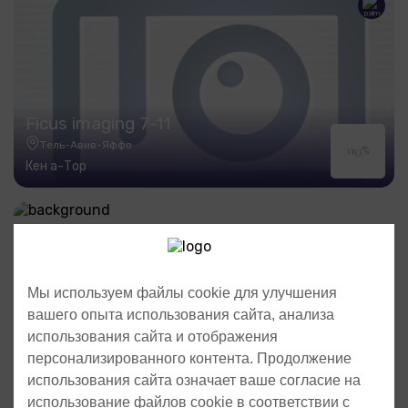
Ficus imaging 7-11
Тель-Авив-Яффо
Кен а-Тор
Мы используем файлы cookie для улучшения
вашего опыта использования сайта, анализа
использования сайта и отображения
персонализированного контента. Продолжение
использования сайта означает ваше согласие на
использование файлов cookie в соответствии с