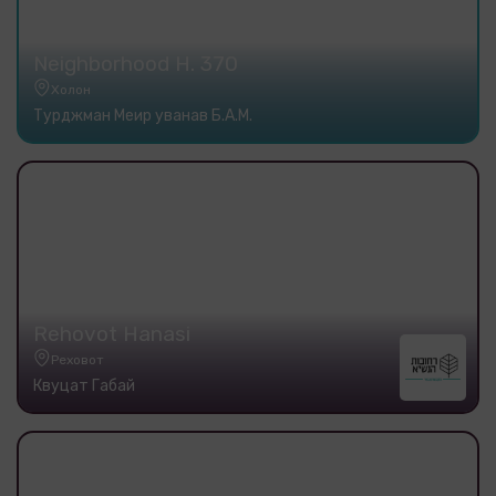
Neighborhood H. 370
Холон
Турджман Меир уванав Б.А.М.
Rehovot Hanasi
Реховот
Квуцат Габай