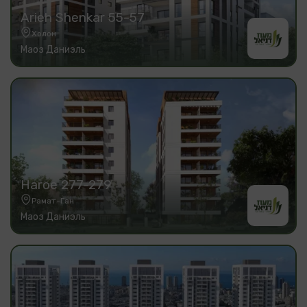
Arieh Shenkar 55-57
Холон
Маоз Даниэль
Haroe 277-279
Рамат-Ган
Маоз Даниэль