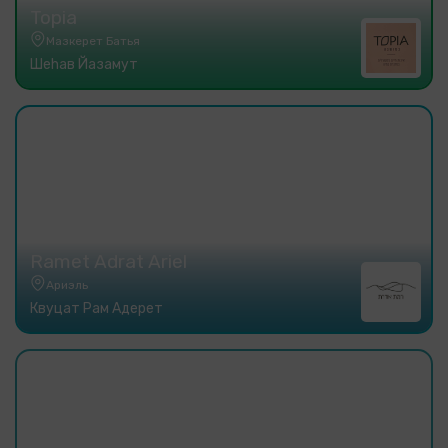
Topia
Мазкерет Батья
Шеhав Йазамут
Ramet Adrat Ariel
Ариэль
Квуцат Рам Адерет