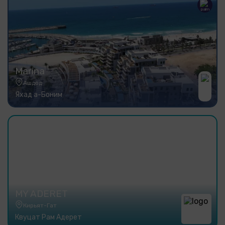
Marina
Ашдод
Яхад а-Боним
MY ADERET
Кирьят-Гат
Квуцат Рам Адерет