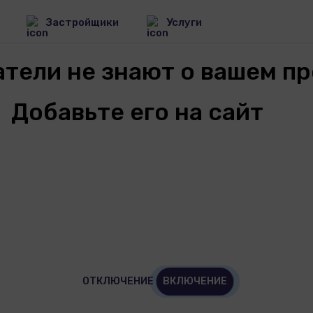
Застройщики
Услуги
тели не знают о вашем п
Добавьте его на сайт
е новостройки
раиля
9 Проекты
ммерческая
движимость в
раиле
Проекты
ОТКЛЮЧЕНИЕ
ВКЛЮЧЕНИЕ