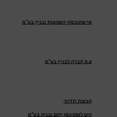
פרשקובסקי השקעות ובניין בע"מ
צ.פ חברה לבניין בע"מ
קבוצת תדהר
קים לוסטיגמן ייזום ובניה בע"מ