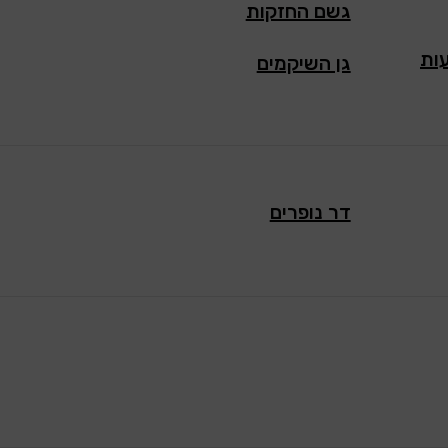
גשם החזקות
עות
גן השיקמים
דר נופרים