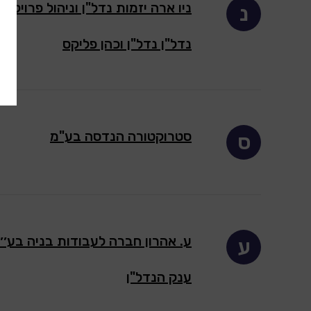
ניו ארה יזמות נדל"ן וניהול פרויקט
נ
נדל"ן נדל"ן וכהן פליקס
סטרוקטורה הנדסה בע"מ
ס
ע. אהרון חברה לעבודות בניה בע׳׳
ע
ענק הנדל"ן