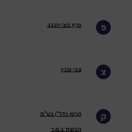
פרץ בוני הנגב
פ
צבי ובניו
צ
קרסו נדל"ן בע"מ
ק
קבוצת ב.ס.ר