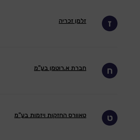
זלמן זכריה
ז
חברת א.רוטמן בע"מ
ח
טאוורס החזקות ויזמות בע"מ
ט