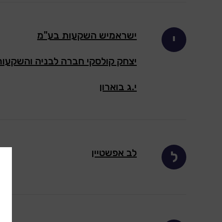
ישראמיש השקעות בע"מ
י
יצחק קולסקי חברה לבניה והשקעות
י.ג בוארון
לב אפשטיין
ל