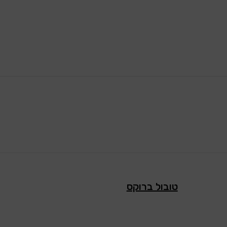
טובול ברוקס