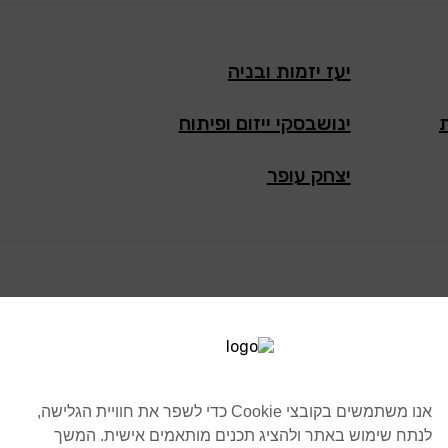
יעז יזמות ובניה
ינושבסקי ייזום ופיתוח
יצחק עופר
לוינסקי-עופר בע"מ
אנו משתמשים בקובצי Cookie כדי לשפר את חוויית הגלישה,
לנתח שימוש באתר ולהציג תכנים מותאמים אישית. המשך