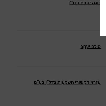
נוגה יזמות נדל"ן
סולם יעקב
עזרא חקשורי השקעות נדל"ן בע"מ