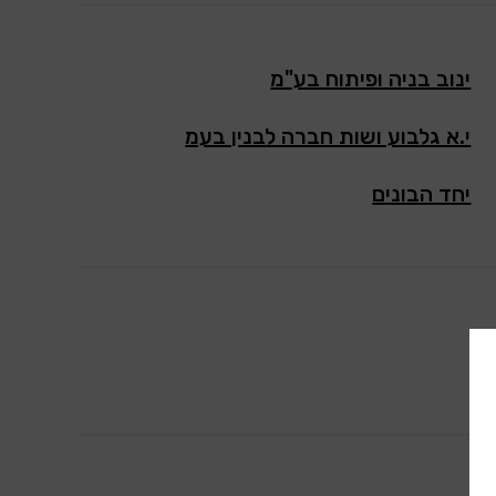
ינוב בניה ופיתוח בע"מ
י.א גלבוע ושות חברה לבנין בעמ
יחד הבונים